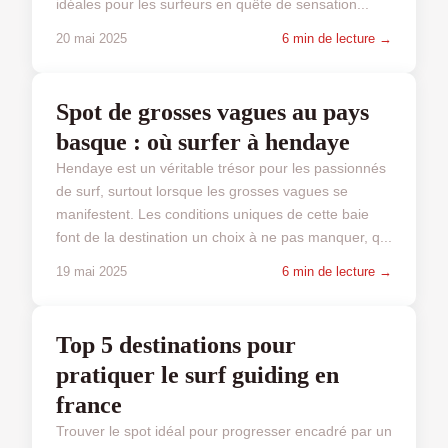
idéales pour les surfeurs en quête de sensation...
20 mai 2025
6 min de lecture →
SPORT ET SANTÉ
Spot de grosses vagues au pays
basque : où surfer à hendaye
Hendaye est un véritable trésor pour les passionnés
de surf, surtout lorsque les grosses vagues se
manifestent. Les conditions uniques de cette baie
font de la destination un choix à ne pas manquer, q...
19 mai 2025
6 min de lecture →
SPORT ET SANTÉ
Top 5 destinations pour
pratiquer le surf guiding en
france
Trouver le spot idéal pour progresser encadré par un