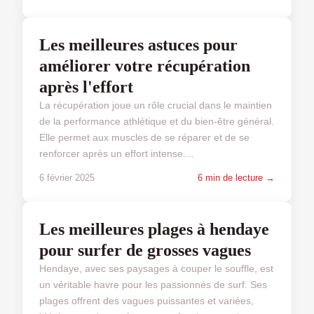
SPORT ET SANTÉ
Les meilleures astuces pour
améliorer votre récupération
après l'effort
La récupération joue un rôle crucial dans le maintien
de la performance athlétique et du bien-être général.
Elle permet aux muscles de se réparer et de se
renforcer après un effort intense....
6 février 2025
6 min de lecture →
SPORT ET SANTÉ
Les meilleures plages à hendaye
pour surfer de grosses vagues
Hendaye, avec ses paysages à couper le souffle, est
un véritable havre pour les passionnés de surf. Ses
plages offrent des vagues puissantes et variées,